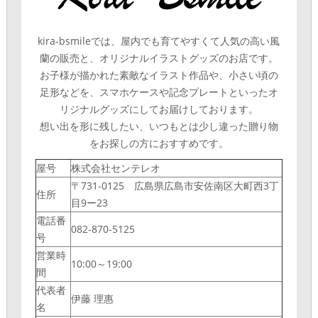
kira-bsmileでは、屋内でも育てやすくて人気の高い風
蘭の販売と、オリジナルイラストグッズのお店です。
お子様が描かれた素敵なイラスト作品や、小さい頃の
足形などを、スマホケースや記念プレートといったオ
リジナルグッズにしてお届けしております。
想い出を形に残したい、いつもとは少し違った贈り物
をお探しの方におすすめです。
屋号
株式会社センテレオ
〒731-0125 広島県広島市安佐南区大町西3丁
住所
目9ー23
電話番
082-870-5125
号
営業時
10:00～19:00
間
代表者
伊藤 理惠
名